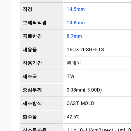
직경
14.5mm
그래픽직경
13.8mm
곡률반경
8.7mm
내용물
1BOX 20SHEETS
착용기간
원데이
제조국
TW
중심두께
0.08mm(-3.00D)
제조방식
CAST MOLD
함수율
42.5%
산소투과율
11 x 10-11(cm2/sec)・(mL 