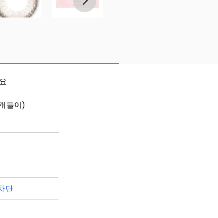
세요
0개들이)
차단