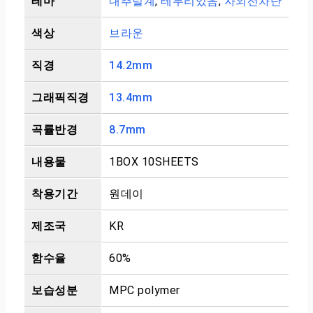
테마
내추럴계
,
테두리있음
,
자외선차단
색상
브라운
직경
14.2mm
그래픽직경
13.4mm
곡률반경
8.7mm
내용물
1BOX 10SHEETS
착용기간
원데이
제조국
KR
함수율
60%
보습성분
MPC polymer