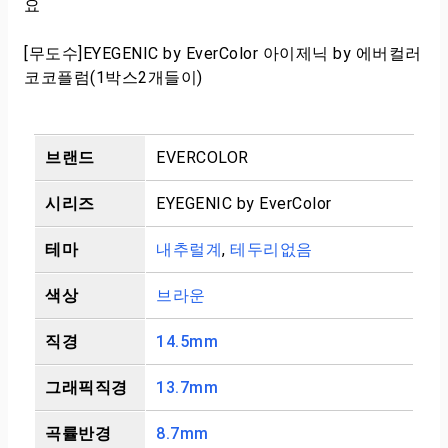
요
[무도수]EYEGENIC by EverColor 아이제닉 by 에버컬러
코코플럼(1박스2개들이)
브랜드
EVERCOLOR
시리즈
EYEGENIC by EverColor
테마
내추럴계
,
테두리없음
색상
브라운
직경
14.5mm
그래픽직경
13.7mm
곡률반경
8.7mm