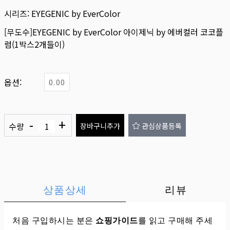
시리즈:
EYEGENIC by EverColor
[무도수]EYEGENIC by EverColor 아이제닉 by 에버컬러 코코플
럼(1박스2개들이)
옵션:
0.00
-
+
수량
장바구니추가
관심상품등록
상품상세
리뷰
처음 구입하시는 분은
쇼핑가이드
를 읽고 구매해 주세