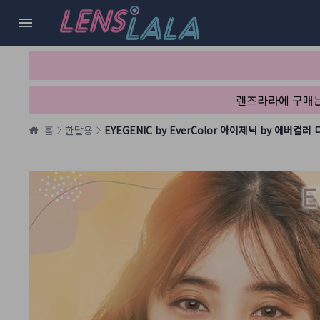
렌즈라라에 구매
홈
한달용
EYEGENIC by EverColor 아이제닉 by 에버컬