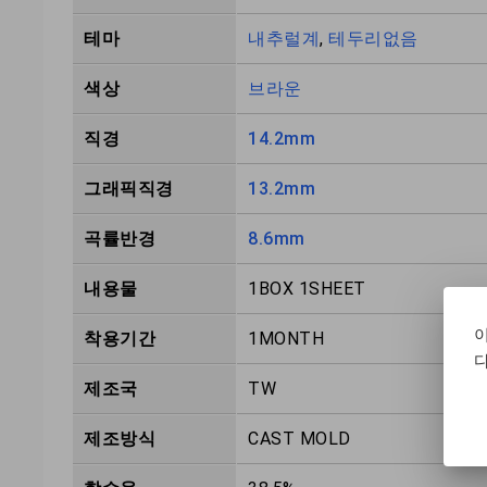
테마
내추럴계
,
테두리없음
색상
브라운
직경
14.2mm
그래픽직경
13.2mm
곡률반경
8.6mm
내용물
1BOX 1SHEET
착용기간
1MONTH
다
제조국
TW
제조방식
CAST MOLD