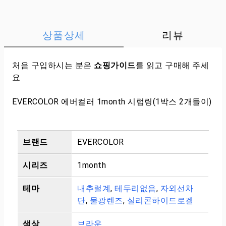
상품상세
리뷰
처음 구입하시는 분은
쇼핑가이드
를 읽고 구매해 주세
요
EVERCOLOR 에버컬러 1month 시럽링(1박스 2개들이)
브랜드
EVERCOLOR
시리즈
1month
테마
내추럴계
,
테두리없음
,
자외선차
단
,
물광렌즈
,
실리콘하이드로겔
색상
브라운