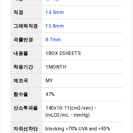
직경
14.5mm
그래픽직경
13.8mm
곡률반경
8.7mm
내용물
1BOX 2SHEETS
착용기간
1MONTH
제조국
MY
함수율
47%
산소투과율
140x10-11(cm2/sec)・
(mLO2/mL・mmHg)
자외선차단
blocking >70% UVA and >95%