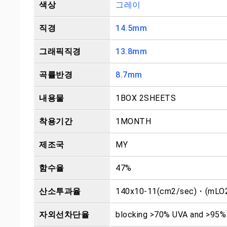
색상
그레이
직경
14.5mm
그래픽직경
13.8mm
곡률반경
8.7mm
내용물
1BOX 2SHEETS
착용기간
1MONTH
제조국
MY
함수율
47%
산소투과율
140x10-11(cm2/sec)・(mL
자외선차단율
blocking >70% UVA and >95