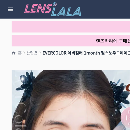
렌즈라라에 구매
홈
한달용
EVERCOLOR 에버컬러 1month 펄스노우그레이(