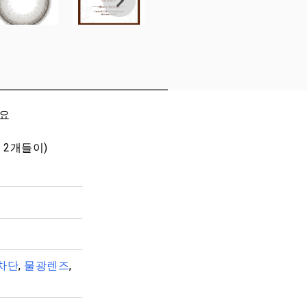
세요
 2개들이)
차단
,
물광렌즈
,