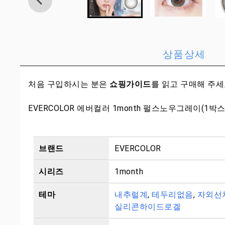
상품상세
처음 구입하시는 분은
쇼핑가이드
를 읽고 구매해 주
EVERCOLOR 에버컬러 1month 펄스노우그레이(1박스
브랜드
EVERCOLOR
시리즈
1month
테마
내추럴계
,
테두리없음
,
자외선
실리콘하이드로겔