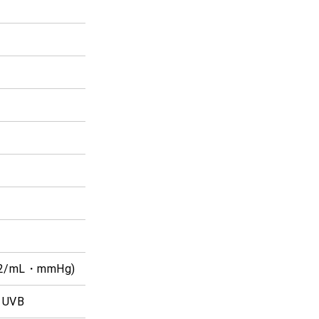
O2/mL・mmHg)
% UVB