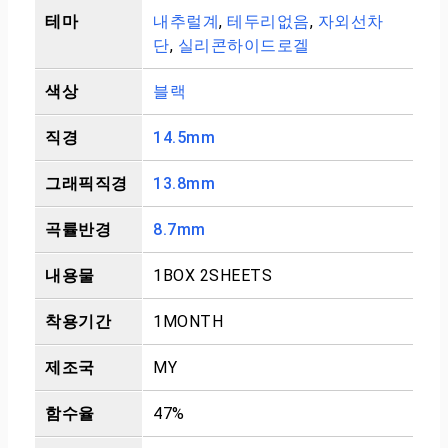
테마
내추럴계
,
테두리없음
,
자외선차
단
,
실리콘하이드로겔
색상
블랙
직경
14.5mm
그래픽직경
13.8mm
곡률반경
8.7mm
내용물
1BOX 2SHEETS
착용기간
1MONTH
제조국
MY
함수율
47%