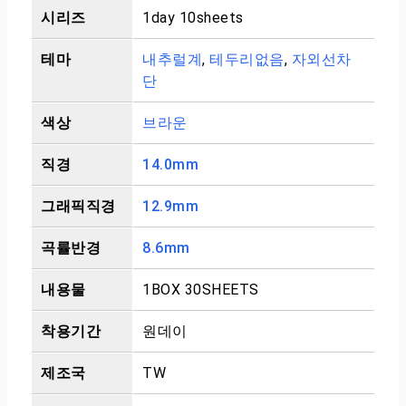
시리즈
1day 10sheets
테마
내추럴계
,
테두리없음
,
자외선차
단
색상
브라운
직경
14.0mm
그래픽직경
12.9mm
곡률반경
8.6mm
내용물
1BOX 30SHEETS
착용기간
원데이
제조국
TW