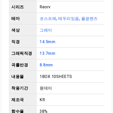
시리즈
Reorv
테마
코스프레
,
테두리있음
,
물광렌즈
색상
그레이
직경
14.5mm
그래픽직경
13.7mm
곡률반경
8.8mm
내용물
1BOX 10SHEETS
착용기간
원데이
제조국
KR
함수율
38%