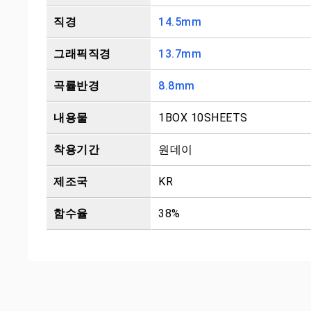
직경
14.5mm
그래픽직경
13.7mm
곡률반경
8.8mm
내용물
1BOX 10SHEETS
착용기간
원데이
제조국
KR
함수율
38%