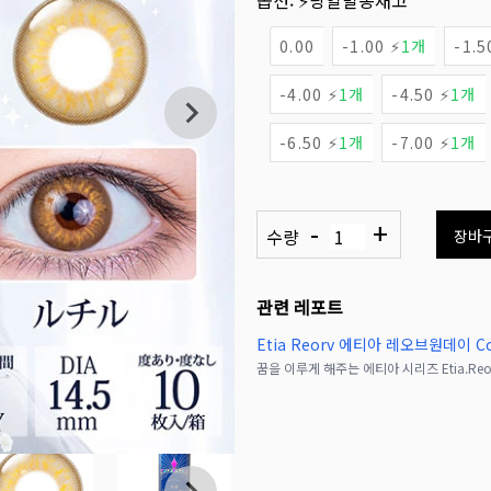
옵션:
⚡당일발송재고
0.00
-1.00 ⚡
1개
-1.5
-4.00 ⚡
1개
-4.50 ⚡
1개
-6.50 ⚡
1개
-7.00 ⚡
1개
-
+
수량
장바
관련 레포트
Etia Reorv 에티아 레오브원데이 Col