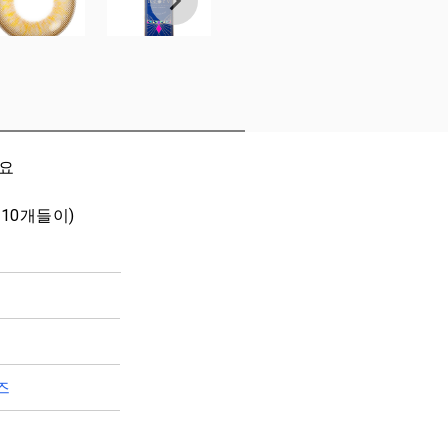
세요
 10개들이)
즈