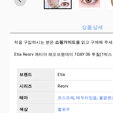
상품상세
처음 구입하시는 분은
쇼핑가이드
를 읽고 구매해 주
Etia Reorv 에티아 레오브원데이 1DAY 06 루칠(1박스
브랜드
Etia
시리즈
Reorv
테마
코스프레
,
테두리있음
,
물광렌
색상
옐로우