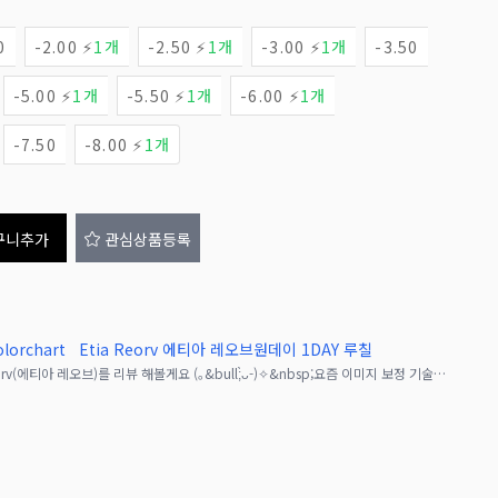
0
-2.00 ⚡
1개
-2.50 ⚡
1개
-3.00 ⚡
1개
-3.50
-5.00 ⚡
1개
-5.50 ⚡
1개
-6.00 ⚡
1개
-7.50
-8.00 ⚡
1개
구니추가
관심상품등록
orchart
Etia Reorv 에티아 레오브원데이 1DAY 루칠
꿈을 이루게 해주는 에티아 시리즈 Etia.Reorv(에티아 레오브)를 리뷰 해볼게요 (｡&bull;̀ᴗ-)✧&nbsp;요즘 이미지 보정 기술이 빠르게 발전하면서, 굳이 보정하지