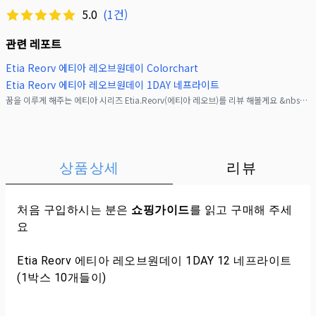
5.0
(
1
건)
관련 레포트
Etia Reorv 에티아 레오브원데이 Colorchart
Etia Reorv 에티아 레오브원데이 1DAY 네프라이트
꿈을 이루게 해주는 에티아 시리즈 Etia.Reorv(에티아 레오브)를 리뷰 해볼게요 &nbsp;(｡&bull;̀ᴗ-)✧&nbsp;요즘 이미지 보정 기술이 빠르게 발전하면서, 굳이
상품상세
리뷰
처음 구입하시는 분은
쇼핑가이드
를 읽고 구매해 주세
요
Etia Reorv 에티아 레오브원데이 1DAY 12 네프라이트
(1박스 10개들이)