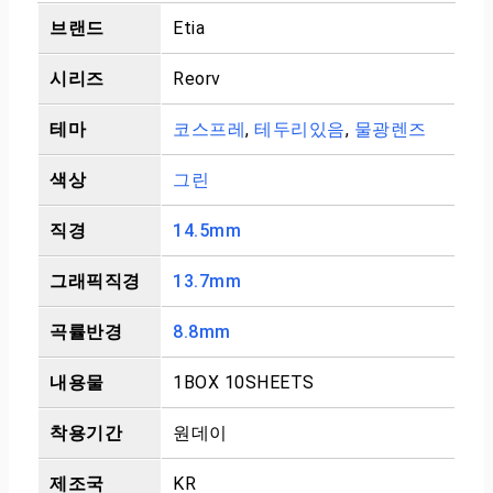
브랜드
Etia
시리즈
Reorv
테마
코스프레
,
테두리있음
,
물광렌즈
색상
그린
직경
14.5mm
그래픽직경
13.7mm
곡률반경
8.8mm
내용물
1BOX 10SHEETS
착용기간
원데이
제조국
KR