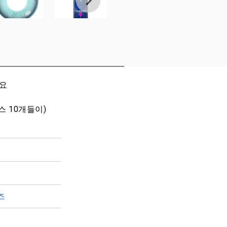
세요
박스 10개들이)
즈