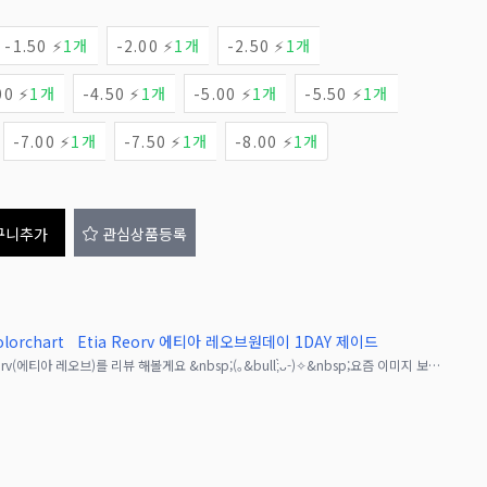
-1.50 ⚡
1개
-2.00 ⚡
1개
-2.50 ⚡
1개
00 ⚡
1개
-4.50 ⚡
1개
-5.00 ⚡
1개
-5.50 ⚡
1개
-7.00 ⚡
1개
-7.50 ⚡
1개
-8.00 ⚡
1개
구니추가
관심상품등록
orchart
Etia Reorv 에티아 레오브원데이 1DAY 제이드
꿈을 이루게 해주는 에티아 시리즈 Etia.Reorv(에티아 레오브)를 리뷰 해볼게요 &nbsp;(｡&bull;̀ᴗ-)✧&nbsp;요즘 이미지 보정 기술이 빠르게 발전하면서, 굳이