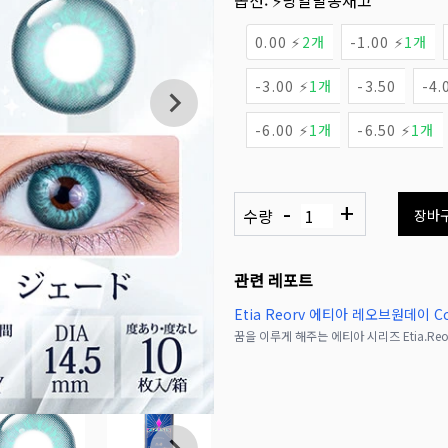
옵션:
⚡당일발송재고
0.00 ⚡
2개
-1.00 ⚡
1개
-3.00 ⚡
1개
-3.50
-4.
-6.00 ⚡
1개
-6.50 ⚡
1개
-
+
수량
장바
관련 레포트
Etia Reorv 에티아 레오브원데이 Col