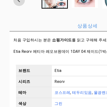
상품상세
처음 구입하시는 분은
쇼핑가이드
를 읽고 구매해 주
Etia Reorv 에티아 레오브원데이 1DAY 04 제이드(1
브랜드
Etia
시리즈
Reorv
테마
코스프레
,
테두리있음
,
물광렌
색상
그린