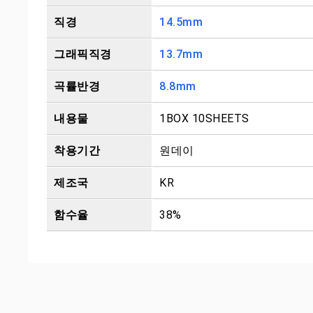
직경
14.5mm
그래픽직경
13.7mm
곡률반경
8.8mm
내용물
1BOX 10SHEETS
착용기간
원데이
제조국
KR
함수율
38%