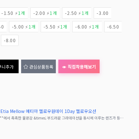
-1.50 ⚡
1개
-2.00 ⚡
1개
-2.50 ⚡
1개
-3.00
50
-5.00 ⚡
1개
-5.50 ⚡
1개
-6.00 ⚡
1개
-6.50
-8.00
구니추가
관심상품등록
직접착용해보기
Etia Mellow 에티아 멜로우원데이 1Day 멜로우오션
인기 고발색 컬러렌즈 **『에티아 원데이』**에서 촉촉한 물광감 &times; 부드러운 그라데이션을 동시에 이루는 렌즈가 등장‼︎착색 직경 13.7mm의 눈동자로, 고발색이지만 내