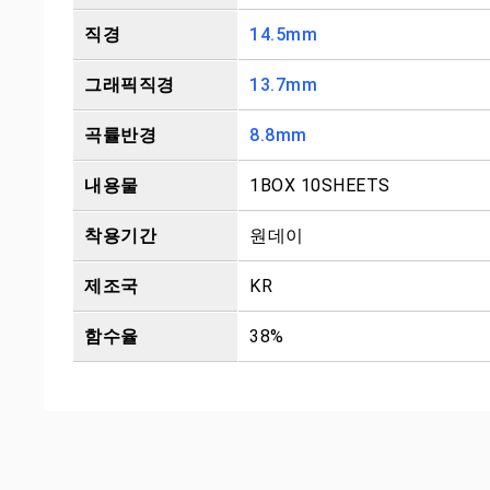
직경
14.5mm
그래픽직경
13.7mm
곡률반경
8.8mm
내용물
1BOX 10SHEETS
착용기간
원데이
제조국
KR
함수율
38%