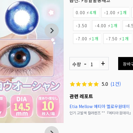
옵션:
⚡당일발송재고
0.00 ⚡
4개
-1.00 ⚡
1개
-3.50
-4.00 ⚡
1개
-4.
-7.00 ⚡
1개
-7.50 ⚡
1개
-
+
수량
장바
5.0
(
1
건)
관련 레포트
Etia Mellow 에티아 멜로우원데이