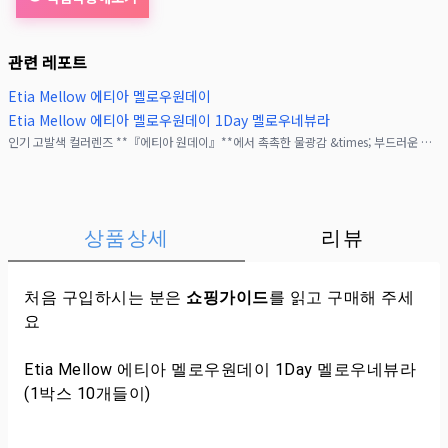
관련 레포트
Etia Mellow 에티아 멜로우원데이
Etia Mellow 에티아 멜로우원데이 1Day 멜로우네뷰라
인기 고발색 컬러렌즈 **『에티아 원데이』**에서 촉촉한 물광감 &times; 부드러운 그라데이션을 동시에 이루는 렌즈가 등장‼︎착색 직경 13.7mm의 눈동자로, 고발색이지만 내
상품상세
리뷰
처음 구입하시는 분은
쇼핑가이드
를 읽고 구매해 주세
요
Etia Mellow 에티아 멜로우원데이 1Day 멜로우네뷰라
(1박스 10개들이)