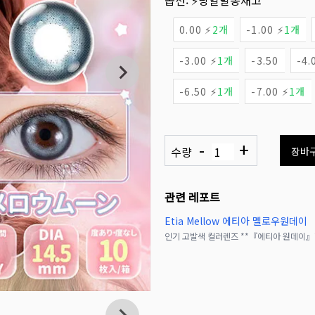
옵션:
⚡당일발송재고
0.00 ⚡
2개
-1.00 ⚡
1개
-3.00 ⚡
1개
-3.50
-4.
-6.50 ⚡
1개
-7.00 ⚡
1개
-
+
수량
장바
관련 레포트
Etia Mellow 에티아 멜로우원데이