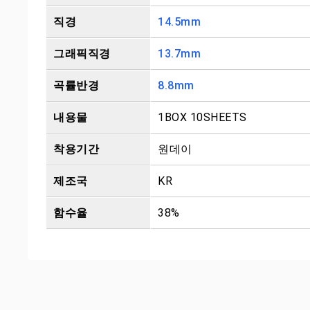
직경
14.5mm
그래픽직경
13.7mm
곡률반경
8.8mm
내용물
1BOX 10SHEETS
착용기간
원데이
제조국
KR
함수율
38%