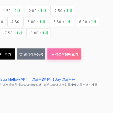
-1.50 ⚡
1개
-2.00 ⚡
1개
-2.50 ⚡
1개
00
-4.50
-5.00 ⚡
1개
-5.50 ⚡
1개
-6.00 ⚡
1개
-7.50 ⚡
1개
-8.00 ⚡
1개
구니추가
관심상품등록
직접착용해보기
Etia Mellow 에티아 멜로우원데이 1Day 멜로우문
인기 고발색 컬러렌즈 **『에티아 원데이』**에서 촉촉한 물광감 &times; 부드러운 그라데이션을 동시에 이루는 렌즈가 등장‼︎착색 직경 13.7mm의 눈동자로, 고발색이지만 내