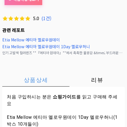
5.0
(
1
건)
관련 레포트
Etia Mellow 에티아 멜로우원데이
Etia Mellow 에티아 멜로우원데이 1Day 멜로우허니
인기 고발색 컬러렌즈 **『에티아 원데이』**에서 촉촉한 물광감 &times; 부드러운 그라데이션을 동시에 이루는 렌즈가 등장‼︎착색 직경 13.7mm의 눈동자로, 고발색이지만 내
상품상세
리뷰
처음 구입하시는 분은
쇼핑가이드
를 읽고 구매해 주세
요
Etia Mellow 에티아 멜로우원데이 1Day 멜로우허니(1
박스 10개들이)