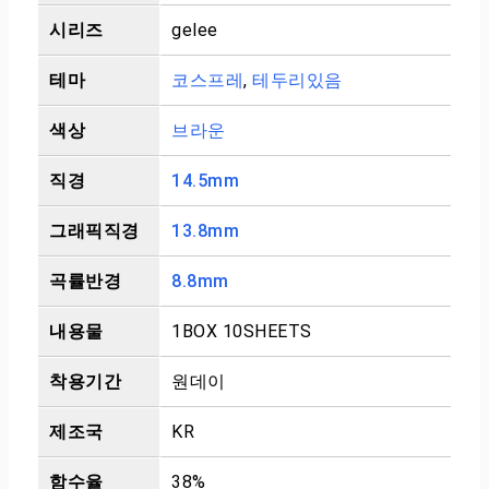
시리즈
gelee
테마
코스프레
,
테두리있음
색상
브라운
직경
14.5mm
그래픽직경
13.8mm
곡률반경
8.8mm
내용물
1BOX 10SHEETS
착용기간
원데이
제조국
KR
함수율
38%