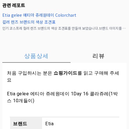
관련 레포트
Etia gelee 에티아 쥬레원데이 Colorchart
컬러 렌즈 브랜드의 색상 조견표
인기 코스프레 컬러 렌즈 브랜드의 색상 조견표를 만들어 보았습니다.브랜드 이미지를 클릭하면 내용을 확인할 수 있습니다.자연스럽게 친숙한 컬러 렌즈!!&nbsp;4톤의 고발색으로 어
상품상세
리뷰
처음 구입하시는 분은
쇼핑가이드
를 읽고 구매해 주세
요
Etia gelee 에티아 쥬레원데이 1Day 16 콜라쥬레(1박
스 10개들이)
브랜드
Etia