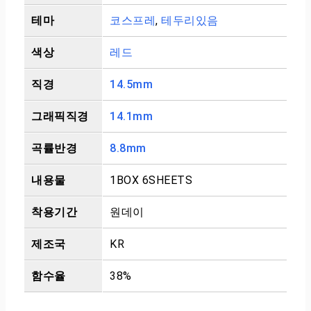
테마
코스프레
,
테두리있음
색상
레드
직경
14.5mm
그래픽직경
14.1mm
곡률반경
8.8mm
내용물
1BOX 6SHEETS
착용기간
원데이
제조국
KR
함수율
38%