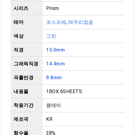
시리즈
Prism
테마
코스프레
,
테두리없음
색상
그린
직경
15.0mm
그래픽직경
14.4mm
곡률반경
8.8mm
내용물
1BOX 6SHEETS
착용기간
원데이
제조국
KR
함수율
38%