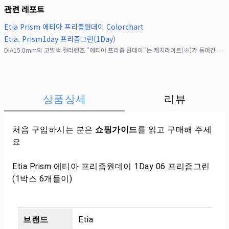
관련 레포트
Etia Prism 에티아 프리즘원데이 Colorchart
Etia. Prism1day 프리즘그린(1Day)
DIA15.0mm의 고발색 컬러렌즈 "에티아 프리즘 원데이"는 캐치라이트(※)가 들어간 디자인으로,어떤 장소에서도 매혹적인 눈을 연출해줍니다! 촬영 환경과 상관없이,언제 어디서나
상품상세
리뷰
처음 구입하시는 분은
쇼핑가이드
를 읽고 구매해 주세
요
Etia Prism 에티아 프리즘원데이 1Day 06 프리즘그린
(1박스 6개들이)
브랜드
Etia