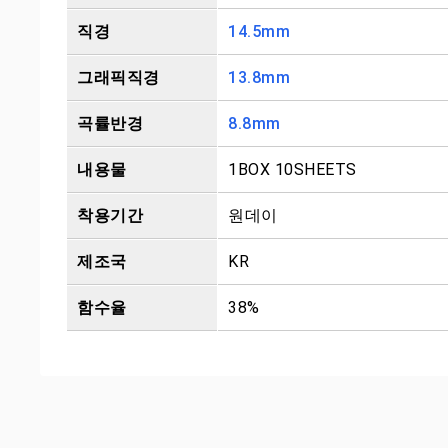
직경
14.5mm
그래픽직경
13.8mm
곡률반경
8.8mm
내용물
1BOX 10SHEETS
착용기간
원데이
제조국
KR
함수율
38%