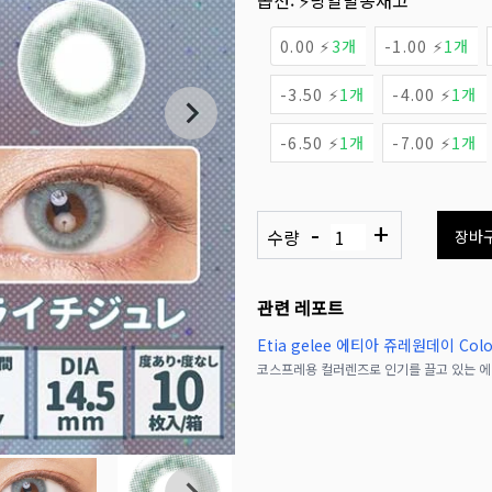
옵션:
⚡당일발송재고
0.00 ⚡
3개
-1.00 ⚡
1개
-3.50 ⚡
1개
-4.00 ⚡
1개
-6.50 ⚡
1개
-7.00 ⚡
1개
-
+
수량
장바
관련 레포트
Etia gelee 에티아 쥬레원데이 Colo