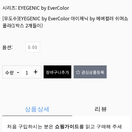
시리즈:
EYEGENIC by EverColor
[무도수]EYEGENIC by EverColor 아이제닉 by 에버컬러 쉬머쇼
콜라(1박스 2개들이)
옵션:
0.00
-
+
수량
장바구니추가
관심상품등록
상품상세
리뷰
처음 구입하시는 분은
쇼핑가이드
를 읽고 구매해 주세