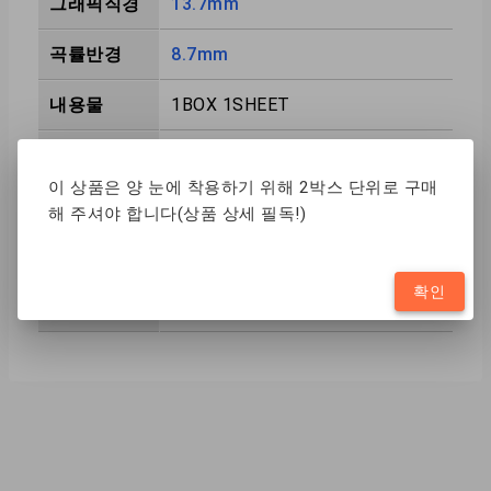
그래픽직경
13.7mm
곡률반경
8.7mm
내용물
1BOX 1SHEET
착용기간
1MONTH
이 상품은 양 눈에 착용하기 위해 2박스 단위로 구매
제조국
TW
해 주셔야 합니다(상품 상세 필독!)
제조방식
CAST MOLD
확인
함수율
38.5%