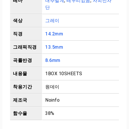
테마
내추럴계
,
테두리없음
,
자외선차
단
색상
그레이
직경
14.2mm
그래픽직경
13.5mm
곡률반경
8.6mm
내용물
1BOX 10SHEETS
착용기간
원데이
제조국
Noinfo
함수율
38%