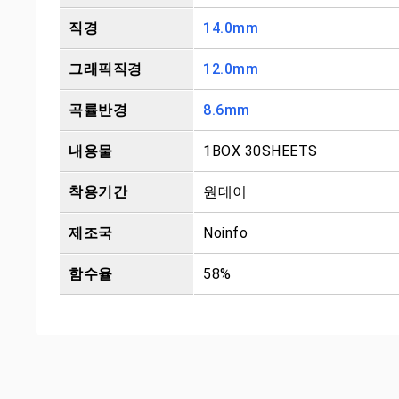
직경
14.0mm
그래픽직경
12.0mm
곡률반경
8.6mm
내용물
1BOX 30SHEETS
착용기간
원데이
제조국
Noinfo
함수율
58%