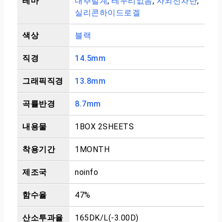
테마
내추럴계
,
테두리없음
,
자외선차단
,
실리콘하이드로겔
색상
블랙
직경
14.5mm
그래픽직경
13.8mm
곡률반경
8.7mm
내용물
1BOX 2SHEETS
착용기간
1MONTH
제조국
noinfo
함수율
47%
산소투과율
165DK/L(-3.00D)