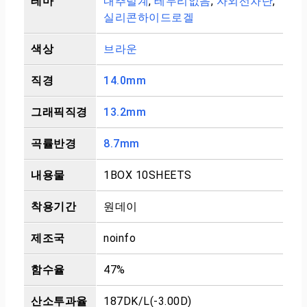
테마
내추럴계
,
테두리없음
,
자외선차단
,
실리콘하이드로겔
색상
브라운
직경
14.0mm
그래픽직경
13.2mm
곡률반경
8.7mm
내용물
1BOX 10SHEETS
착용기간
원데이
제조국
noinfo
함수율
47%
산소투과율
187DK/L(-3.00D)