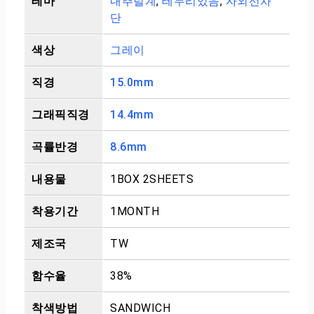
테마
내추럴계
,
테두리있음
,
자외선차
단
색상
그레이
직경
15.0mm
그래픽직경
14.4mm
곡률반경
8.6mm
내용물
1BOX 2SHEETS
착용기간
1MONTH
제조국
TW
함수율
38%
착색방법
SANDWICH