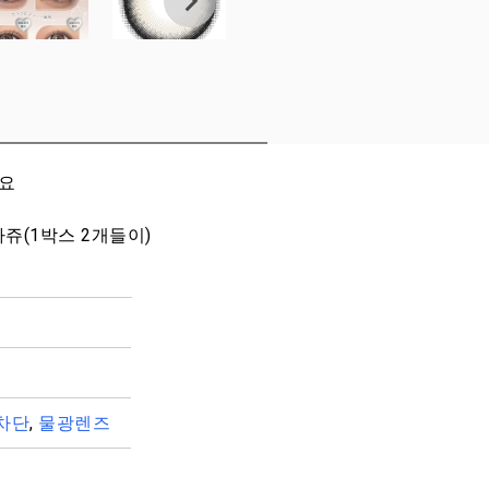
세요
마쥬(1박스 2개들이)
차단
,
물광렌즈