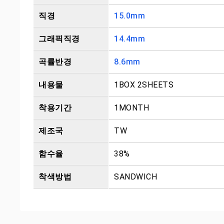
직경
15.0mm
그래픽직경
14.4mm
곡률반경
8.6mm
내용물
1BOX 2SHEETS
착용기간
1MONTH
제조국
TW
함수율
38%
착색방법
SANDWICH