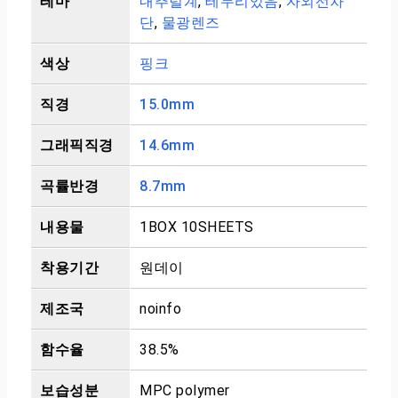
테마
내추럴계
,
테두리있음
,
자외선차
단
,
물광렌즈
색상
핑크
직경
15.0mm
그래픽직경
14.6mm
곡률반경
8.7mm
내용물
1BOX 10SHEETS
착용기간
원데이
제조국
noinfo
함수율
38.5%
보습성분
MPC polymer