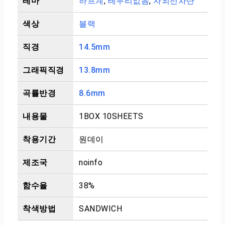
테마
하프계
,
테두리없음
,
자외선차단
색상
블랙
직경
14.5mm
그래픽직경
13.8mm
곡률반경
8.6mm
내용물
1BOX 10SHEETS
착용기간
원데이
제조국
noinfo
함수율
38%
착색방법
SANDWICH