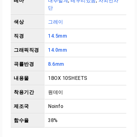
테마
내추럴계
,
테두리있음
,
자외선차
단
색상
그레이
직경
14.5mm
그래픽직경
14.0mm
곡률반경
8.6mm
내용물
1BOX 10SHEETS
착용기간
원데이
제조국
Noinfo
함수율
38%