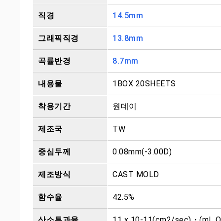
직경
14.5mm
그래픽직경
13.8mm
곡률반경
8.7mm
내용물
1BOX 20SHEETS
착용기간
원데이
제조국
TW
중심두께
0.08mm(-3.00D)
제조방식
CAST MOLD
함수율
42.5%
산소투과율
11 x 10-11(cm2/sec)・(mL 