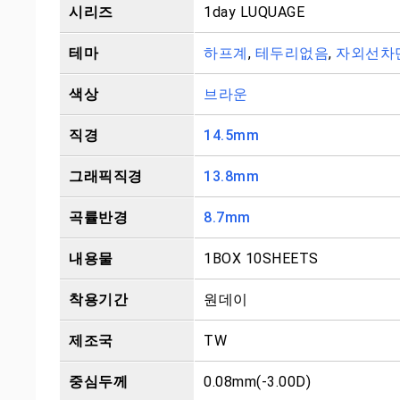
시리즈
1day LUQUAGE
테마
하프계
,
테두리없음
,
자외선차
색상
브라운
직경
14.5mm
그래픽직경
13.8mm
곡률반경
8.7mm
내용물
1BOX 10SHEETS
착용기간
원데이
제조국
TW
중심두께
0.08mm(-3.00D)