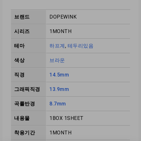
브랜드
DOPEWINK
시리즈
1MONTH
테마
하프계
,
테두리있음
색상
브라운
직경
14.5mm
그래픽직경
13.9mm
곡률반경
8.7mm
내용물
1BOX 1SHEET
착용기간
1MONTH