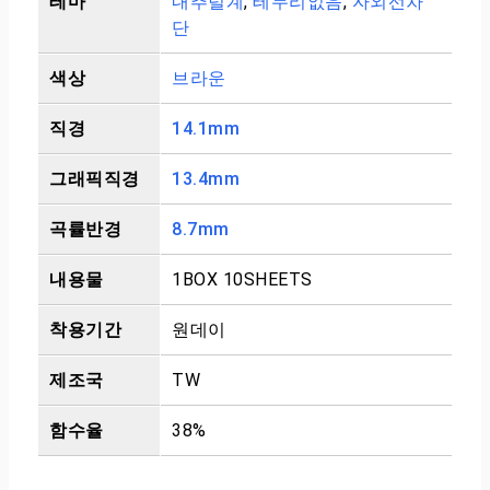
테마
내추럴계
,
테두리없음
,
자외선차
단
색상
브라운
직경
14.1mm
그래픽직경
13.4mm
곡률반경
8.7mm
내용물
1BOX 10SHEETS
착용기간
원데이
제조국
TW
함수율
38%