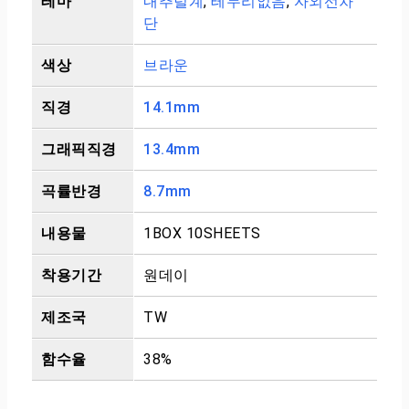
테마
내추럴계
,
테두리없음
,
자외선차
단
색상
브라운
직경
14.1mm
그래픽직경
13.4mm
곡률반경
8.7mm
내용물
1BOX 10SHEETS
착용기간
원데이
제조국
TW
함수율
38%