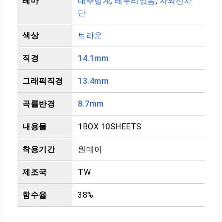
테마
내추럴계
,
테두리없음
,
자외선차
단
색상
브라운
직경
14.1mm
그래픽직경
13.4mm
곡률반경
8.7mm
내용물
1BOX 10SHEETS
착용기간
원데이
제조국
TW
함수율
38%