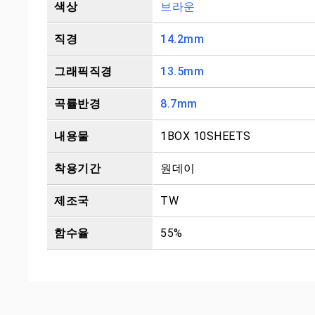
색상
브라운
직경
14.2mm
그래픽직경
13.5mm
곡률반경
8.7mm
내용물
1BOX 10SHEETS
착용기간
원데이
제조국
TW
함수율
55%