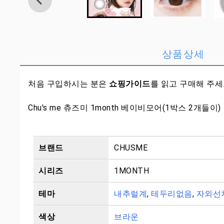
상품상세
처음 구입하시는 분은
쇼핑가이드
를 읽고 구매해 주
Chu's me 츄즈미 1month 베이비모어(1박스 2개들이)
브랜드
CHUSME
시리즈
1MONTH
테마
내추럴계
,
테두리없음
,
자외선
색상
브라운