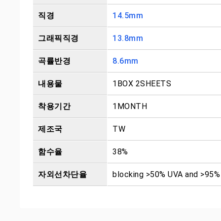
직경
14.5mm
그래픽직경
13.8mm
곡률반경
8.6mm
내용물
1BOX 2SHEETS
착용기간
1MONTH
제조국
TW
함수율
38%
자외선차단율
blocking >50% UVA and >95