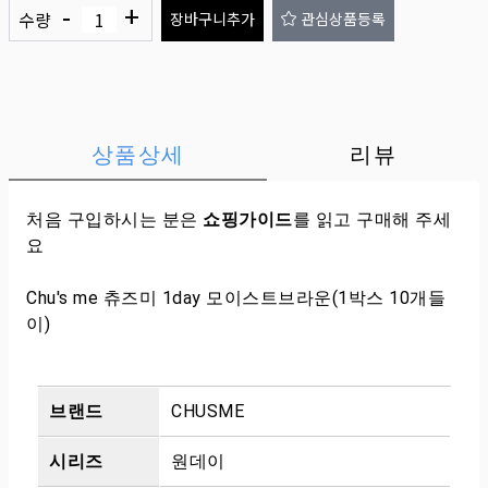
-
+
수량
장바구니추가
관심상품등록
상품상세
리뷰
처음 구입하시는 분은
쇼핑가이드
를 읽고 구매해 주세
요
Chu's me 츄즈미 1day 모이스트브라운(1박스 10개들
이)
브랜드
CHUSME
시리즈
원데이