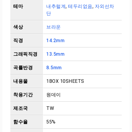
테마
내추럴계
,
테두리없음
,
자외선차
단
색상
브라운
직경
14.2mm
그래픽직경
13.5mm
곡률반경
8.5mm
내용물
1BOX 10SHEETS
착용기간
원데이
제조국
TW
함수율
55%