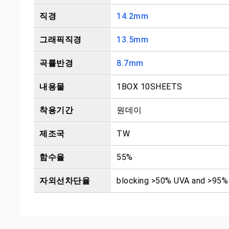
직경
14.2mm
그래픽직경
13.5mm
곡률반경
8.7mm
내용물
1BOX 10SHEETS
착용기간
원데이
제조국
TW
함수율
55%
자외선차단율
blocking >50% UVA and >95