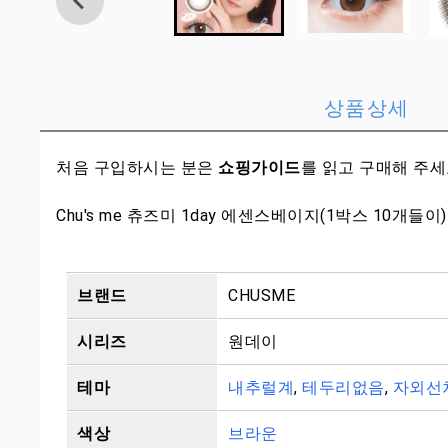
상품상세
처음 구입하시는 분은
쇼핑가이드
를 읽고 구매해 주
Chu's me 츄즈미 1day 에센스베이지(1박스 10개들이)
브랜드
CHUSME
시리즈
원데이
테마
내추럴계
,
테두리없음
,
자외선
색상
브라운