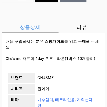
상품상세
리뷰
처음 구입하시는 분은
쇼핑가이드
를 읽고 구매해 주세
요
Chu's me 츄즈미 1day 초코브라운(1박스 10개들이)
브랜드
CHUSME
시리즈
원데이
테마
내추럴계
,
테두리없음
,
자외선차
단