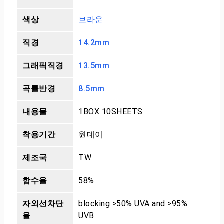
색상
브라운
직경
14.2mm
그래픽직경
13.5mm
곡률반경
8.5mm
내용물
1BOX 10SHEETS
착용기간
원데이
제조국
TW
함수율
58%
자외선차단
blocking >50% UVA and >95%
율
UVB