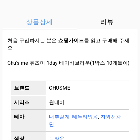
상품상세
리뷰
처음 구입하시는 분은
쇼핑가이드
를 읽고 구매해 주세
요
Chu's me 츄즈미 1day 베이비브라운(1박스 10개들이)
브랜드
CHUSME
시리즈
원데이
테마
내추럴계
,
테두리없음
,
자외선차
단
색상
브라운