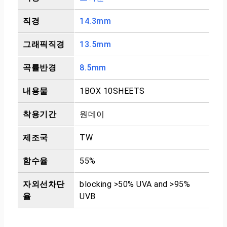
직경
14.3mm
그래픽직경
13.5mm
곡률반경
8.5mm
내용물
1BOX 10SHEETS
착용기간
원데이
제조국
TW
함수율
55%
자외선차단
blocking >50% UVA and >95%
율
UVB