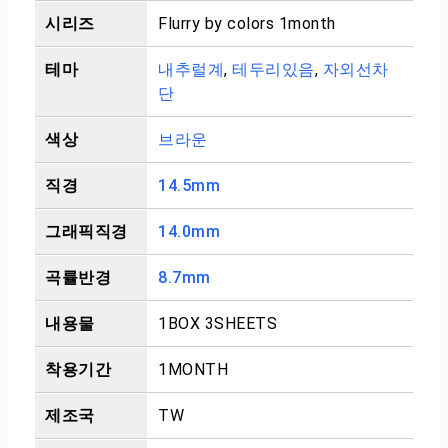
시리즈
Flurry by colors 1month
테마
내추럴계
,
테두리있음
,
자외선차
단
색상
브라운
직경
14.5mm
그래픽직경
14.0mm
곡률반경
8.7mm
내용물
1BOX 3SHEETS
착용기간
1MONTH
제조국
TW