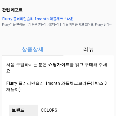
관련 레포트
Flurry 플러리먼슬리 1month 와플체크브라운
Flurry라는 단어는 【마음을 흔들다, 뒤흔들다】라는 의미를 담고 있어요. Flurry 컬러렌즈는 착용한 순간 눈빛에 자연스러운 끌림을 더해 상대의 시선을 은근히 사로잡는 것을
상품상세
리뷰
처음 구입하시는 분은
쇼핑가이드
를 읽고 구매해 주세
요
Flurry 플러리먼슬리 1month 와플체크브라운(1박스 3
개들이)
브랜드
COLORS