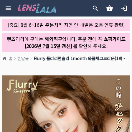
[중요] 8월 6~16일 주문처리 지연 안내(일본 오봉 연휴 관련)
렌즈라라에 구매는
해외직구
입니다. 주문 전에 꼭
쇼핑가이드
[2026년 7월 15일 갱신]
를 확인해 주세요.
홈
한달용
Flurry 플러리먼슬리 1month 와플체크브라운(1박스 3개들이)