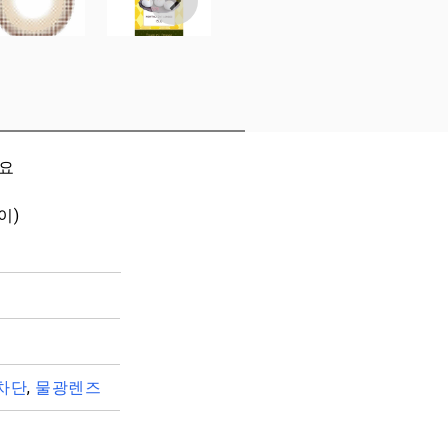
세요
이)
차단
,
물광렌즈