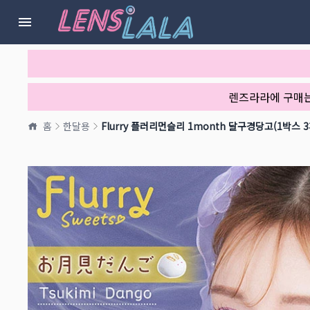
렌즈라라에 구매
홈
한달용
Flurry 플러리먼슬리 1month 달구경당고(1박스 