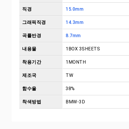
직경
15.0mm
그래픽직경
14.3mm
곡률반경
8.7mm
내용물
1BOX 3SHEETS
착용기간
1MONTH
제조국
TW
함수율
38%
착색방법
BMW-3D