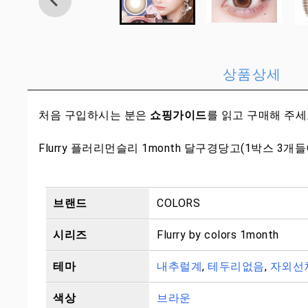
상품상세
처음 구입하시는 분은
쇼핑가이드
를 읽고 구매해 주
Flurry 플러리먼슬리 1month 달구경당고(1박스 3개들
브랜드
COLORS
시리즈
Flurry by colors 1month
테마
내추럴계
,
테두리없음
,
자외선
색상
브라운