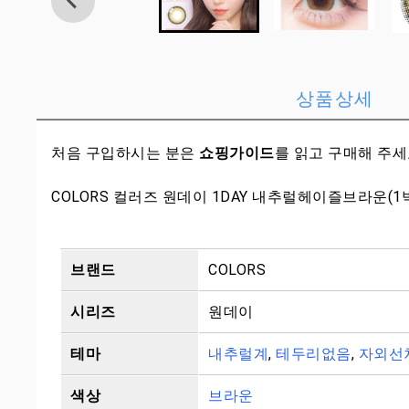
상품상세
처음 구입하시는 분은
쇼핑가이드
를 읽고 구매해 주
COLORS 컬러즈 원데이 1DAY 내추럴헤이즐브라운(1
브랜드
COLORS
시리즈
원데이
테마
내추럴계
,
테두리없음
,
자외선
색상
브라운