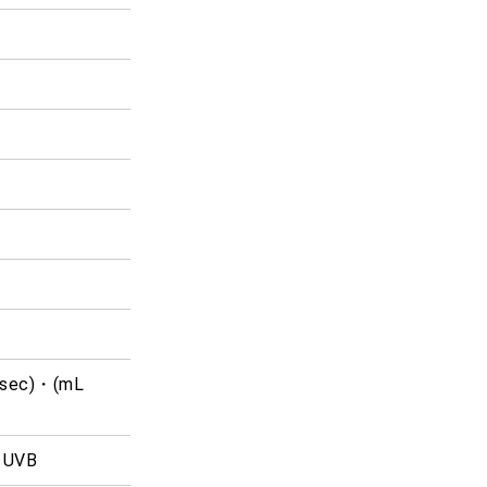
/sec)・(mL
% UVB