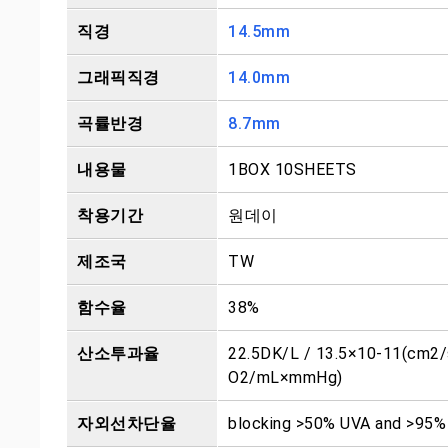
직경
14.5mm
그래픽직경
14.0mm
곡률반경
8.7mm
내용물
1BOX 10SHEETS
착용기간
원데이
제조국
TW
함수율
38%
산소투과율
22.5DK/L / 13.5×10-11(cm2
O2/mL×mmHg)
자외선차단율
blocking >50% UVA and >95