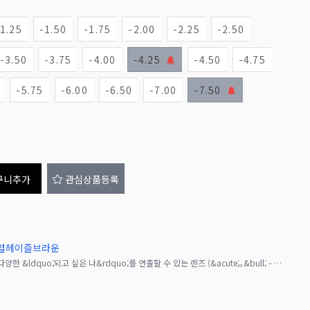
-1.25
-1.50
-1.75
-2.00
-2.25
-2.50
-3.50
-3.75
-4.00
-4.25
-4.50
-4.75
-5.75
-6.00
-6.50
-7.00
-7.50
구니추가
관심상품등록
내추럴헤이즐브라운
【Colors】 그날 기분에 따라 골라 쓰면서 다양한 &ldquo;되고 싶은 나&rdquo;를 연출할 수 있는 렌즈 (&acute;｡&bull; ᵕ &bull;｡`) ♡NATURA