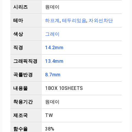
시리즈
원데이
테마
하프계
,
테두리있음
,
자외선차단
색상
그레이
직경
14.2mm
그래픽직경
13.4mm
곡률반경
8.7mm
내용물
1BOX 10SHEETS
착용기간
원데이
제조국
TW
함수율
38%