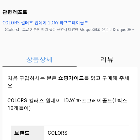
관련 레포트
COLORS 컬러즈 원데이 1DAY 하프그레이골드
【Colors】 그날 기분에 따라 골라 쓰면서 다양한 &ldquo;되고 싶은 나&rdquo;를 연출할 수 있는 렌즈 (&acute;｡&bull; ᵕ &bull;｡`) ♡HALF G
상품상세
리뷰
처음 구입하시는 분은
쇼핑가이드
를 읽고 구매해 주세
요
COLORS 컬러즈 원데이 1DAY 하프그레이골드(1박스
10개들이)
브랜드
COLORS