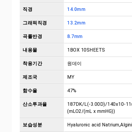
직경
14.0mm
그래픽직경
13.2mm
곡률반경
8.7mm
내용물
1BOX 10SHEETS
착용기간
원데이
제조국
MY
함수율
47%
산소투과율
187DK/L(-3.00D)/140x10-1
(mLO2/(mL x mmHG))
보습성분
Hyaluronic acid Natrium,Algin