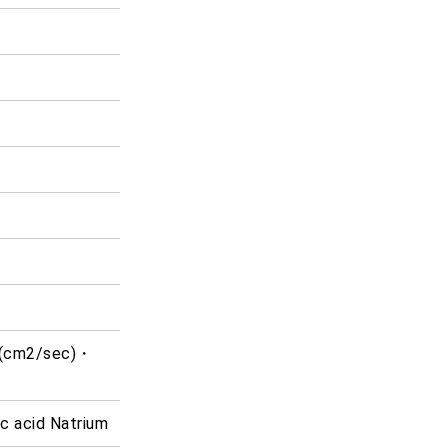
1(cm2/sec)・
ic acid Natrium