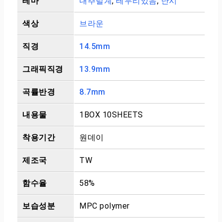
테마
내추럴계
,
테두리있음
,
난시
색상
브라운
직경
14.5mm
그래픽직경
13.9mm
곡률반경
8.7mm
내용물
1BOX 10SHEETS
착용기간
원데이
제조국
TW
함수율
58%
보습성분
MPC polymer