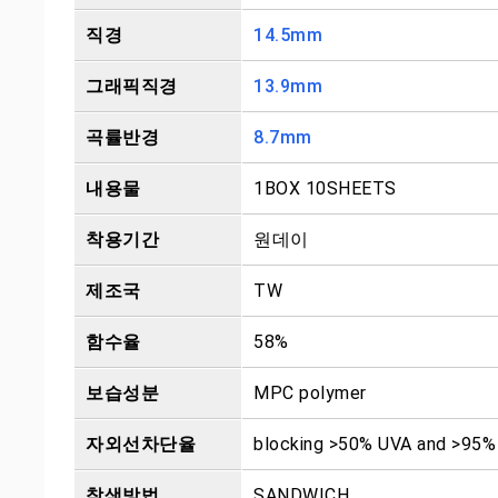
직경
14.5mm
그래픽직경
13.9mm
곡률반경
8.7mm
내용물
1BOX 10SHEETS
착용기간
원데이
제조국
TW
함수율
58%
보습성분
MPC polymer
자외선차단율
blocking >50% UVA and >95
착색방법
SANDWICH