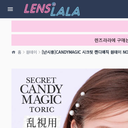
렌즈라라에 구매
홈
원데이
[난시용]CANDYMAGIC 시크릿 캔디매직 원데이 NO.5